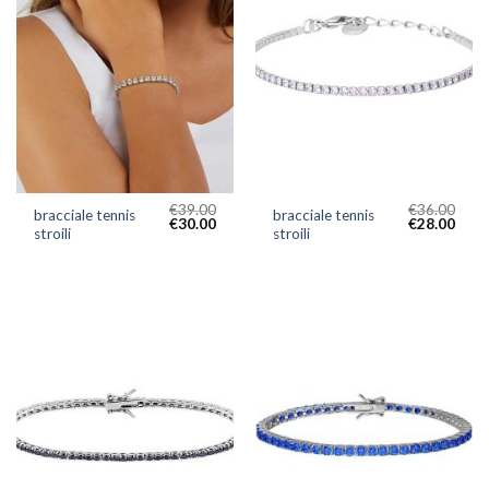
€
39.00
€
36.00
bracciale tennis
bracciale tennis
€
30.00
€
28.00
stroili
stroili