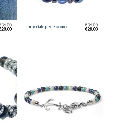
€
36.00
€
36.00
bracciale perle uomo
€
28.00
€
28.00