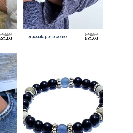
€
40.00
€
40.00
bracciale perle uomo
€
31.00
€
31.00