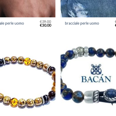
€
39.00
iale perle uomo
bracciale perle uomo
€
30.00