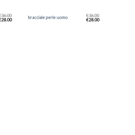
€
36.00
€
36.00
bracciale perle uomo
€
28.00
€
28.00