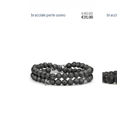
€
40.00
bracciale perle uomo
bracc
€
31.00