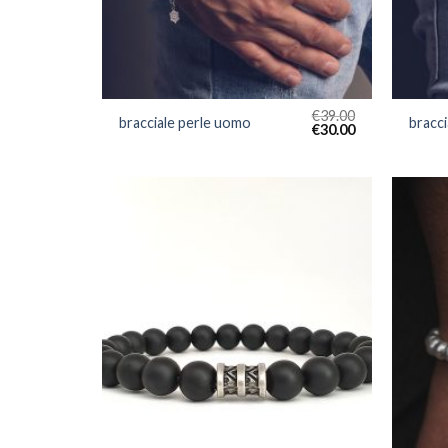
€
39.00
bracciale perle uomo
bracc
€
30.00