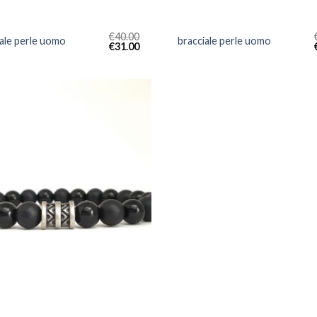
€
40.00
iale perle uomo
bracciale perle uomo
€
31.00