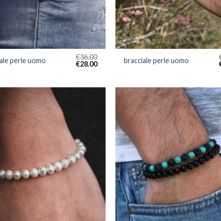
€
36.00
iale perle uomo
bracciale perle uomo
€
28.00