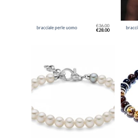
€
36.00
bracciale perle uomo
bracc
€
28.00