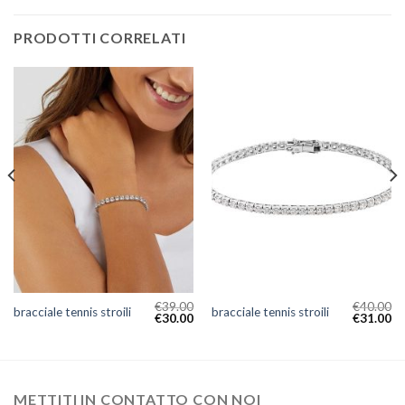
PRODOTTI CORRELATI
€
39.00
€
40.00
bracciale tennis stroili
bracciale tennis stroili
€
30.00
€
31.00
METTITI IN CONTATTO CON NOI