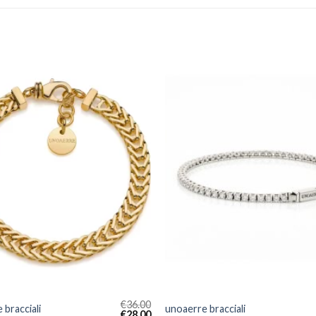
€
36.00
 bracciali
unoaerre bracciali
€
28.00