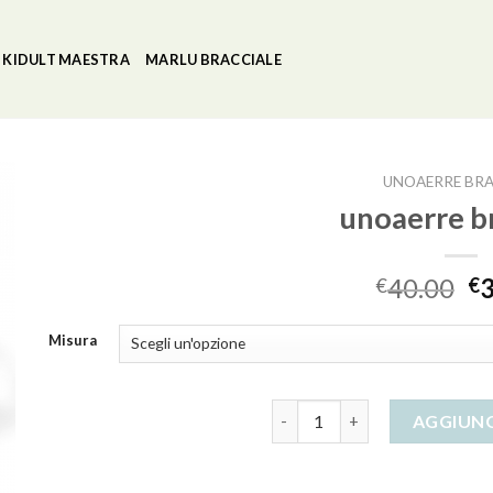
KIDULT MAESTRA
MARLU BRACCIALE
UNOAERRE BRA
unoaerre br
40.00
€
€
Misura
unoaerre bracciali quantità
AGGIUNG