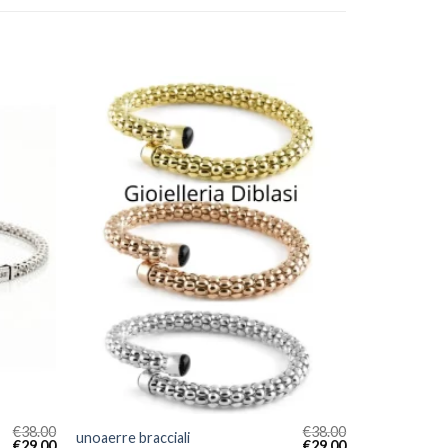
€
38.00
€
38.00
unoaerre bracciali
€
29.00
€
29.00