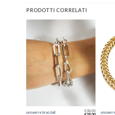
PRODOTTI CORRELATI
€
38.00
€
38.00
unoaerre bracciali
unoaerre
€
29.00
€
29.00