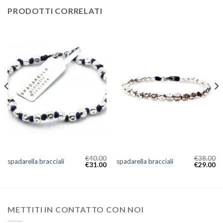
PRODOTTI CORRELATI
€
40.00
€
38.00
spadarella bracciali
spadarella bracciali
€
31.00
€
29.00
METTITI IN CONTATTO CON NOI