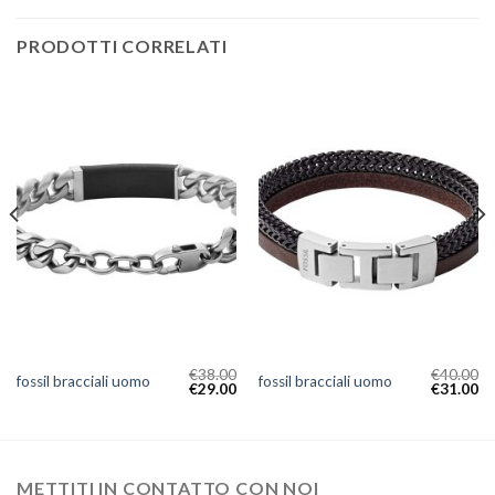
PRODOTTI CORRELATI
€
38.00
€
40.00
fossil bracciali uomo
fossil bracciali uomo
€
29.00
€
31.00
METTITI IN CONTATTO CON NOI