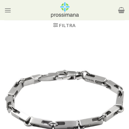
Salta
ai
contenuti
FILTRA