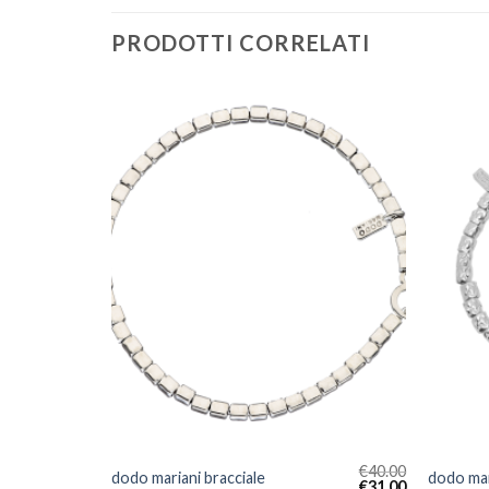
PRODOTTI CORRELATI
€
39.00
€
40.00
dodo mariani bracciale
dodo mar
€
30.00
€
31.00