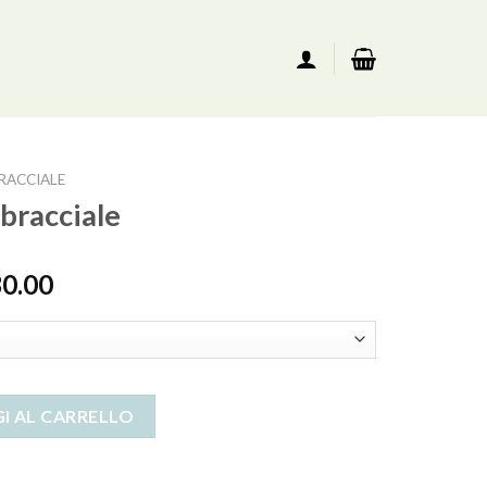
RACCIALE
bracciale
30.00
ità
I AL CARRELLO