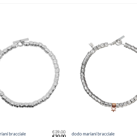
€
39.00
iani bracciale
dodo mariani bracciale
€
30.00