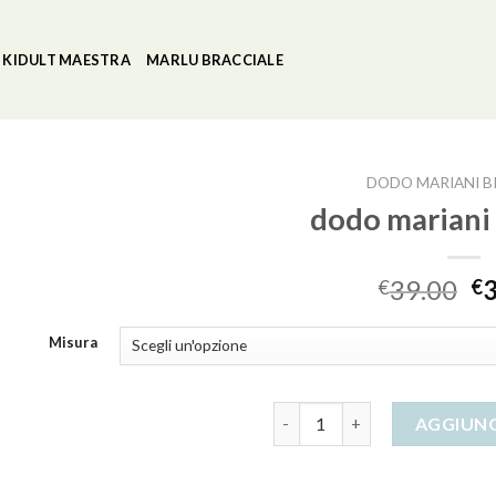
KIDULT MAESTRA
MARLU BRACCIALE
DODO MARIANI B
dodo mariani 
39.00
€
€
Misura
dodo mariani bracciale quant
AGGIUNG