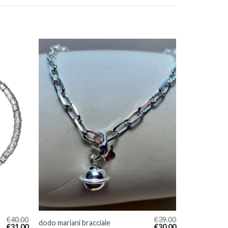
€
40.00
€
39.00
dodo mariani bracciale
€
31.00
€
30.00