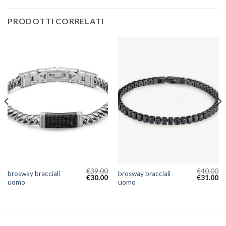
PRODOTTI CORRELATI
€
39.00
€
40.00
brosway bracciali
brosway bracciali
€
30.00
€
31.00
uomo
uomo