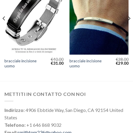
€
40.00
€
38.00
bracciale incisione
bracciale incisione
€
31.00
€
29.00
uomo
uomo
METTITI IN CONTATTO CON NOI
Indirizzo:
4906 Ebbtide Way, San Diego, CA 92154 United
States
Telefono:
+1 646 868 9032
Email:
smithtom236@yahoo.com