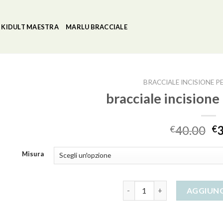
KIDULT MAESTRA
MARLU BRACCIALE
BRACCIALE INCISIONE 
bracciale incisione
40.00
€
€
Misura
bracciale incisione personali
AGGIUNG