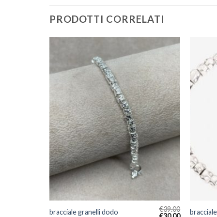
PRODOTTI CORRELATI
€
39.00
€
39.00
bracciale granelli dodo
bracciale
€
30.00
€
30.00