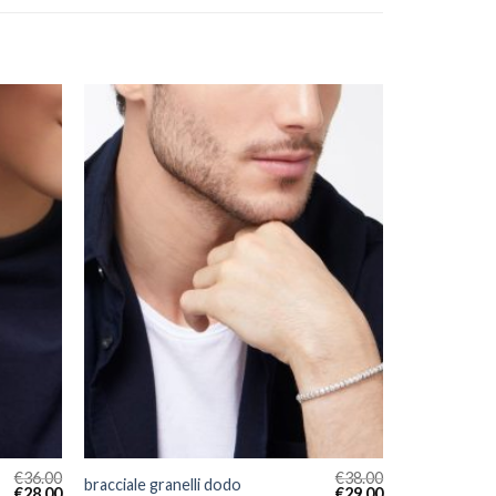
€
36.00
€
38.00
bracciale granelli dodo
€
28.00
€
29.00