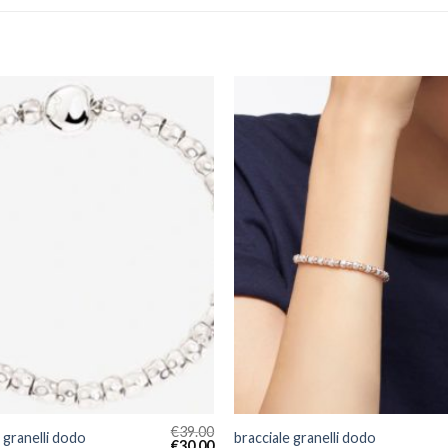
€
39.00
 granelli dodo
bracciale granelli dodo
€
30.00