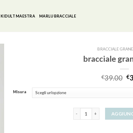
KIDULT MAESTRA
MARLU BRACCIALE
BRACCIALE GRANE
bracciale gra
39.00
€
€
Misura
bracciale granelli dodo quant
AGGIUNG