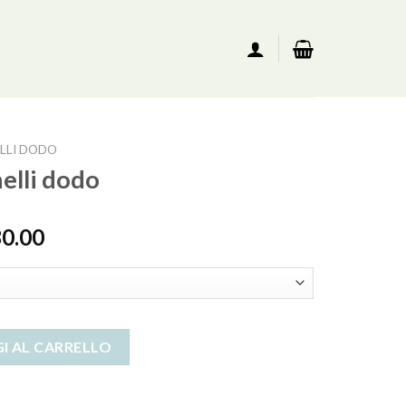
LLI DODO
nelli dodo
30.00
ità
I AL CARRELLO